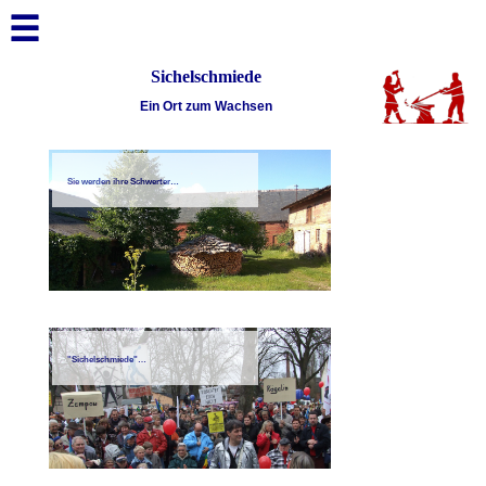
☰
☰
Sichelschmiede
Ein Ort zum Wachsen
Sie werden ihre Schwerter…
"Sichelschmiede"…